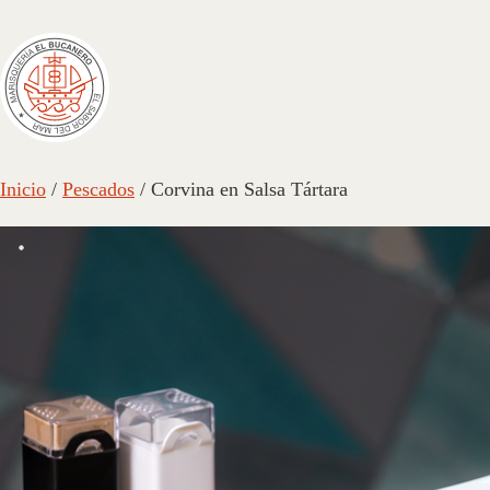
Inicio
/
Pescados
/ Corvina en Salsa Tártara